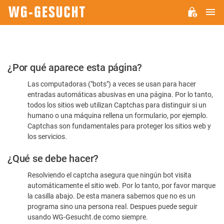
M
WG-
GESUCHT.DE
Por
¿Por qué aparece esta página?
favor,
Las computadoras ("bots") a veces se usan para hacer
confirme
entradas automáticas abusivas en una página. Por lo tanto,
que
todos los sitios web utilizan Captchas para distinguir si un
es
humano o una máquina rellena un formulario, por ejemplo.
Captchas son fundamentales para proteger los sitios web y
humano
los servicios.
¿Qué se debe hacer?
Resolviendo el captcha asegura que ningún bot visita
automáticamente el sitio web. Por lo tanto, por favor marque
la casilla abajo. De esta manera sabemos que no es un
programa sino una persona real. Despues puede seguir
usando WG-Gesucht.de como siempre.