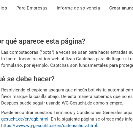
cios
Para Empresas
Informe de solvencia
Crear anun
r
r qué aparece esta página?
or,
Las computadoras ("bots") a veces se usan para hacer entradas a
nfirme
lo tanto, todos los sitios web utilizan Captchas para distinguir s
formulario, por ejemplo. Captchas son fundamentales para proteger
e
é se debe hacer?
mano
Resolviendo el captcha asegura que ningún bot visita automáticame
favor marque la casilla abajo. De esta manera sabemos que no es
Despues puede seguir usando WG-Gesucht.de como siempre.
Puede encontrar nuestros Términos y Condiciones Generales aquí
gesucht.de/en/agb.html
. En la siguiente página se ofrece más inf
https://www.wg-gesucht.de/en/datenschutz.html
.