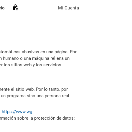
cio
Mi Cuenta
utomáticas abusivas en una página. Por
i un humano o una máquina rellena un
 los sitios web y los servicios.
nte el sitio web. Por lo tanto, por
 un programa sino una persona real.
:
https://www.wg-
ormación sobre la protección de datos: