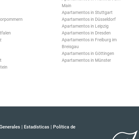
Main
Apartamentos in Stuttgart
Vorpommern
Apartamentos in Düsseldorf
Apartamentos in Leipzig
tfalen
Apartamentos in Dresden
z
Apartamentos in Freiburg im
Breisgau
Apartamentos in Göttingen
t
Apartamentos in Münster
tein
Generales
|
Estadísticas
|
Política de