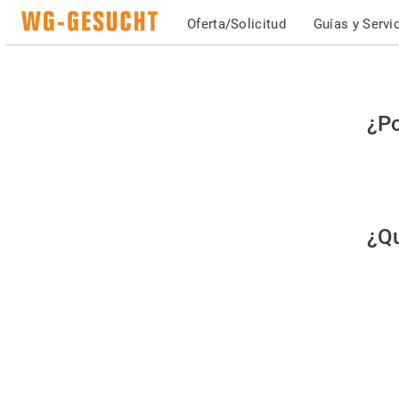
Oferta/Solicitud
Guías y Servi
Po
¿Po
fav
co
qu
¿Qu
es
hu