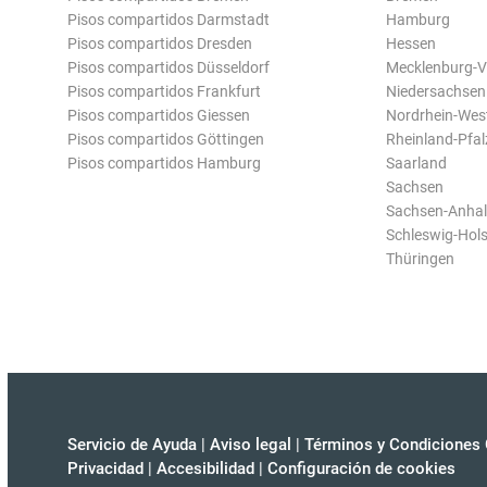
Pisos compartidos Darmstadt
Hamburg
Pisos compartidos Dresden
Hessen
Pisos compartidos Düsseldorf
Mecklenburg-
Pisos compartidos Frankfurt
Niedersachsen
Pisos compartidos Giessen
Nordrhein-Wes
Pisos compartidos Göttingen
Rheinland-Pfal
Pisos compartidos Hamburg
Saarland
Sachsen
Sachsen-Anhal
Schleswig-Hols
Thüringen
Servicio de Ayuda
|
Aviso legal
|
Términos y Condiciones 
Privacidad
|
Accesibilidad
|
Configuración de cookies