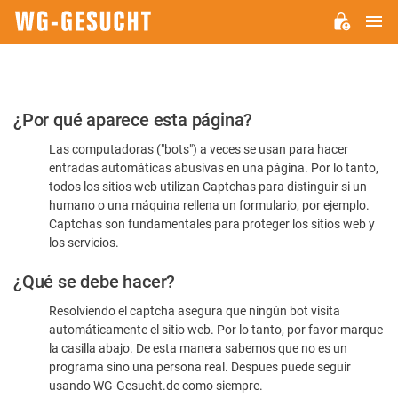
M
WG-
GESUCHT.DE
Por
¿Por qué aparece esta página?
favor,
Las computadoras ("bots") a veces se usan para hacer
confirme
entradas automáticas abusivas en una página. Por lo tanto,
que
todos los sitios web utilizan Captchas para distinguir si un
es
humano o una máquina rellena un formulario, por ejemplo.
Captchas son fundamentales para proteger los sitios web y
humano
los servicios.
¿Qué se debe hacer?
Resolviendo el captcha asegura que ningún bot visita
automáticamente el sitio web. Por lo tanto, por favor marque
la casilla abajo. De esta manera sabemos que no es un
programa sino una persona real. Despues puede seguir
usando WG-Gesucht.de como siempre.