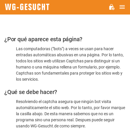
M
WG-
GESUCHT.DE
Por
¿Por qué aparece esta página?
favor,
Las computadoras ("bots") a veces se usan para hacer
confirme
entradas automáticas abusivas en una página. Por lo tanto,
que
todos los sitios web utilizan Captchas para distinguir si un
es
humano o una máquina rellena un formulario, por ejemplo.
Captchas son fundamentales para proteger los sitios web y
humano
los servicios.
¿Qué se debe hacer?
Resolviendo el captcha asegura que ningún bot visita
automáticamente el sitio web. Por lo tanto, por favor marque
la casilla abajo. De esta manera sabemos que no es un
programa sino una persona real. Despues puede seguir
usando WG-Gesucht.de como siempre.