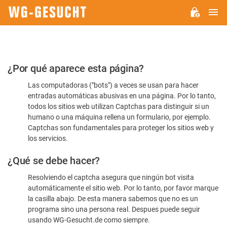
M
WG-
GESUCHT.DE
Por
¿Por qué aparece esta página?
favor,
Las computadoras ("bots") a veces se usan para hacer
confirme
entradas automáticas abusivas en una página. Por lo tanto,
que
todos los sitios web utilizan Captchas para distinguir si un
es
humano o una máquina rellena un formulario, por ejemplo.
Captchas son fundamentales para proteger los sitios web y
humano
los servicios.
¿Qué se debe hacer?
Resolviendo el captcha asegura que ningún bot visita
automáticamente el sitio web. Por lo tanto, por favor marque
la casilla abajo. De esta manera sabemos que no es un
programa sino una persona real. Despues puede seguir
usando WG-Gesucht.de como siempre.