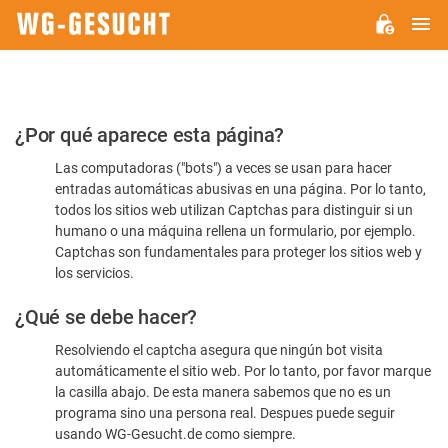
M
WG-
GESUCHT.DE
Por
¿Por qué aparece esta página?
favor,
Las computadoras ("bots") a veces se usan para hacer
confirme
entradas automáticas abusivas en una página. Por lo tanto,
que
todos los sitios web utilizan Captchas para distinguir si un
es
humano o una máquina rellena un formulario, por ejemplo.
Captchas son fundamentales para proteger los sitios web y
humano
los servicios.
¿Qué se debe hacer?
Resolviendo el captcha asegura que ningún bot visita
automáticamente el sitio web. Por lo tanto, por favor marque
la casilla abajo. De esta manera sabemos que no es un
programa sino una persona real. Despues puede seguir
usando WG-Gesucht.de como siempre.