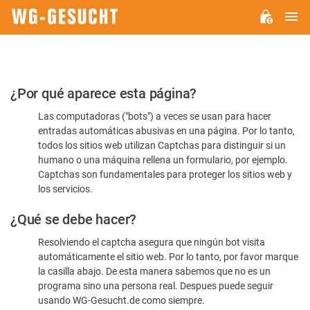
M
WG-
GESUCHT.DE
Por
¿Por qué aparece esta página?
favor,
Las computadoras ("bots") a veces se usan para hacer
confirme
entradas automáticas abusivas en una página. Por lo tanto,
que
todos los sitios web utilizan Captchas para distinguir si un
es
humano o una máquina rellena un formulario, por ejemplo.
Captchas son fundamentales para proteger los sitios web y
humano
los servicios.
¿Qué se debe hacer?
Resolviendo el captcha asegura que ningún bot visita
automáticamente el sitio web. Por lo tanto, por favor marque
la casilla abajo. De esta manera sabemos que no es un
programa sino una persona real. Despues puede seguir
usando WG-Gesucht.de como siempre.