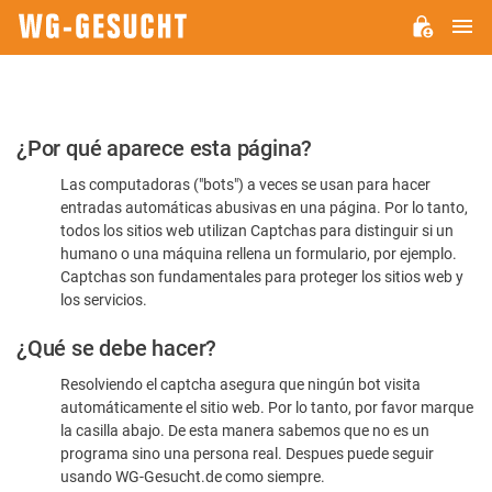
M
WG-
GESUCHT.DE
Por
¿Por qué aparece esta página?
favor,
Las computadoras ("bots") a veces se usan para hacer
confirme
entradas automáticas abusivas en una página. Por lo tanto,
que
todos los sitios web utilizan Captchas para distinguir si un
es
humano o una máquina rellena un formulario, por ejemplo.
Captchas son fundamentales para proteger los sitios web y
humano
los servicios.
¿Qué se debe hacer?
Resolviendo el captcha asegura que ningún bot visita
automáticamente el sitio web. Por lo tanto, por favor marque
la casilla abajo. De esta manera sabemos que no es un
programa sino una persona real. Despues puede seguir
usando WG-Gesucht.de como siempre.