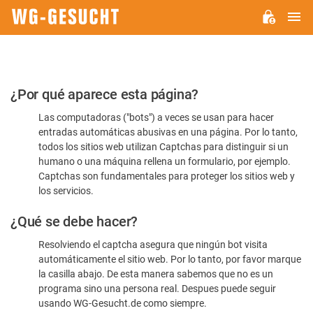
M
WG-
GESUCHT.DE
Por
¿Por qué aparece esta página?
favor,
Las computadoras ("bots") a veces se usan para hacer
confirme
entradas automáticas abusivas en una página. Por lo tanto,
que
todos los sitios web utilizan Captchas para distinguir si un
es
humano o una máquina rellena un formulario, por ejemplo.
Captchas son fundamentales para proteger los sitios web y
humano
los servicios.
¿Qué se debe hacer?
Resolviendo el captcha asegura que ningún bot visita
automáticamente el sitio web. Por lo tanto, por favor marque
la casilla abajo. De esta manera sabemos que no es un
programa sino una persona real. Despues puede seguir
usando WG-Gesucht.de como siempre.