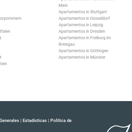
Main
Apartamentos in Stuttgart
Vorpommern
Apartamentos in Düsseldorf
Apartamentos in Leipzig
tfalen
Apartamentos in Dresden
z
Apartamentos in Freiburg im
Breisgau
Apartamentos in Göttingen
t
Apartamentos in Münster
tein
Generales
|
Estadísticas
|
Política de