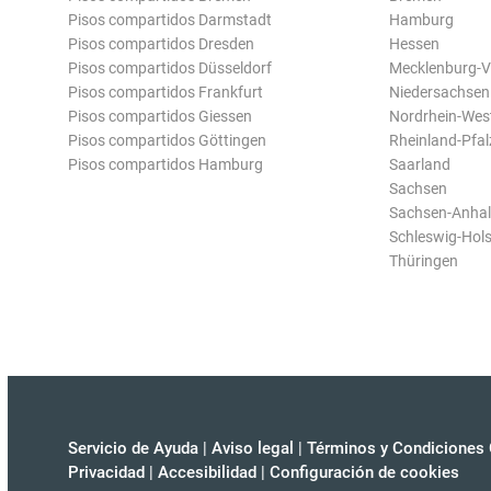
Pisos compartidos Darmstadt
Hamburg
Pisos compartidos Dresden
Hessen
Pisos compartidos Düsseldorf
Mecklenburg-
Pisos compartidos Frankfurt
Niedersachsen
Pisos compartidos Giessen
Nordrhein-Wes
Pisos compartidos Göttingen
Rheinland-Pfal
Pisos compartidos Hamburg
Saarland
Sachsen
Sachsen-Anhal
Schleswig-Hols
Thüringen
Servicio de Ayuda
|
Aviso legal
|
Términos y Condiciones 
Privacidad
|
Accesibilidad
|
Configuración de cookies