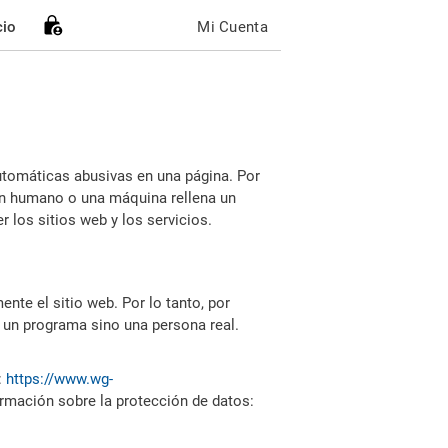
cio
Mi Cuenta
utomáticas abusivas en una página. Por
i un humano o una máquina rellena un
 los sitios web y los servicios.
nte el sitio web. Por lo tanto, por
 un programa sino una persona real.
:
https://www.wg-
ormación sobre la protección de datos: