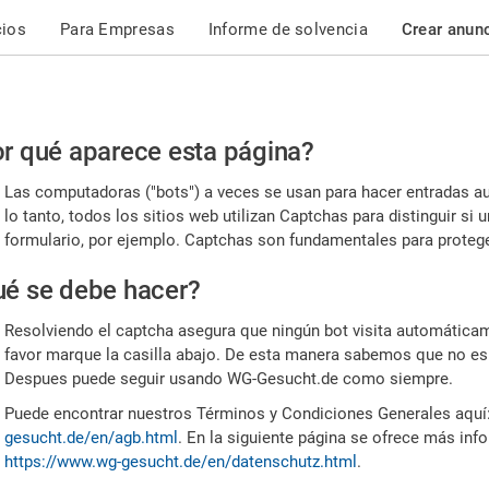
cios
Para Empresas
Informe de solvencia
Crear anun
r
r qué aparece esta página?
or,
Las computadoras ("bots") a veces se usan para hacer entradas a
nfirme
lo tanto, todos los sitios web utilizan Captchas para distinguir s
formulario, por ejemplo. Captchas son fundamentales para proteger
e
é se debe hacer?
mano
Resolviendo el captcha asegura que ningún bot visita automáticame
favor marque la casilla abajo. De esta manera sabemos que no es
Despues puede seguir usando WG-Gesucht.de como siempre.
Puede encontrar nuestros Términos y Condiciones Generales aquí
gesucht.de/en/agb.html
. En la siguiente página se ofrece más inf
https://www.wg-gesucht.de/en/datenschutz.html
.