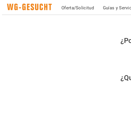
Oferta/Solicitud
Guías y Servi
Po
¿Po
fav
co
qu
¿Qu
es
hu