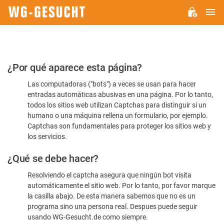
M
WG-
GESUCHT.DE
Por
¿Por qué aparece esta página?
favor,
Las computadoras ("bots") a veces se usan para hacer
confirme
entradas automáticas abusivas en una página. Por lo tanto,
que
todos los sitios web utilizan Captchas para distinguir si un
es
humano o una máquina rellena un formulario, por ejemplo.
Captchas son fundamentales para proteger los sitios web y
humano
los servicios.
¿Qué se debe hacer?
Resolviendo el captcha asegura que ningún bot visita
automáticamente el sitio web. Por lo tanto, por favor marque
la casilla abajo. De esta manera sabemos que no es un
programa sino una persona real. Despues puede seguir
usando WG-Gesucht.de como siempre.