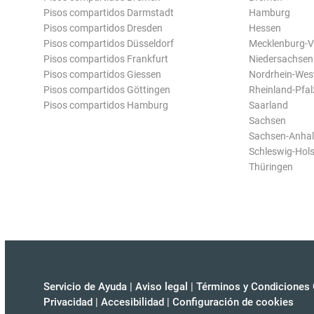
Pisos compartidos Darmstadt
Hamburg
Pisos compartidos Dresden
Hessen
Pisos compartidos Düsseldorf
Mecklenburg-
Pisos compartidos Frankfurt
Niedersachsen
Pisos compartidos Giessen
Nordrhein-Wes
Pisos compartidos Göttingen
Rheinland-Pfal
Pisos compartidos Hamburg
Saarland
Sachsen
Sachsen-Anhal
Schleswig-Hols
Thüringen
Servicio de Ayuda
|
Aviso legal
|
Términos y Condiciones 
Privacidad
|
Accesibilidad
|
Configuración de cookies