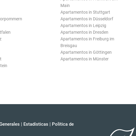
Main
Apartamentos in Stuttgart
Vorpommern
Apartamentos in Düsseldorf
Apartamentos in Leipzig
tfalen
Apartamentos in Dresden
z
Apartamentos in Freiburg im
Breisgau
Apartamentos in Göttingen
t
Apartamentos in Münster
tein
Generales
|
Estadísticas
|
Política de