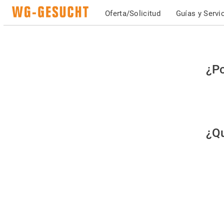
Oferta/Solicitud
Guías y Servi
Po
¿Po
fav
co
qu
¿Qu
es
hu