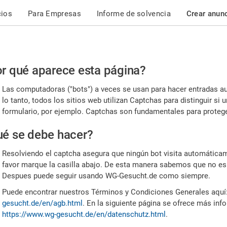
cios
Para Empresas
Informe de solvencia
Crear anun
r
r qué aparece esta página?
or,
Las computadoras ("bots") a veces se usan para hacer entradas a
nfirme
lo tanto, todos los sitios web utilizan Captchas para distinguir s
formulario, por ejemplo. Captchas son fundamentales para proteger
e
é se debe hacer?
mano
Resolviendo el captcha asegura que ningún bot visita automáticame
favor marque la casilla abajo. De esta manera sabemos que no es
Despues puede seguir usando WG-Gesucht.de como siempre.
Puede encontrar nuestros Términos y Condiciones Generales aquí
gesucht.de/en/agb.html
. En la siguiente página se ofrece más inf
https://www.wg-gesucht.de/en/datenschutz.html
.