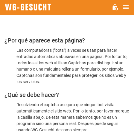
M
WG-
GESUCHT.DE
Por
¿Por qué aparece esta página?
favor,
Las computadoras ("bots") a veces se usan para hacer
confirme
entradas automáticas abusivas en una página. Por lo tanto,
que
todos los sitios web utilizan Captchas para distinguir si un
es
humano o una máquina rellena un formulario, por ejemplo.
Captchas son fundamentales para proteger los sitios web y
humano
los servicios.
¿Qué se debe hacer?
Resolviendo el captcha asegura que ningún bot visita
automáticamente el sitio web. Por lo tanto, por favor marque
la casilla abajo. De esta manera sabemos que no es un
programa sino una persona real. Despues puede seguir
usando WG-Gesucht.de como siempre.