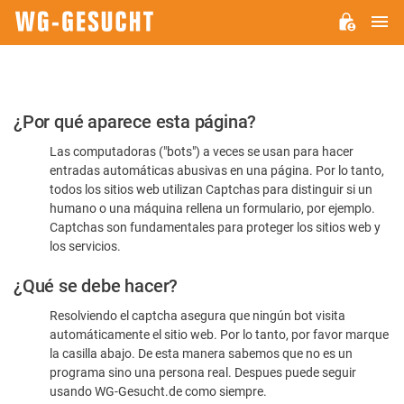
M
WG-
GESUCHT.DE
Por
¿Por qué aparece esta página?
favor,
Las computadoras ("bots") a veces se usan para hacer
confirme
entradas automáticas abusivas en una página. Por lo tanto,
que
todos los sitios web utilizan Captchas para distinguir si un
es
humano o una máquina rellena un formulario, por ejemplo.
Captchas son fundamentales para proteger los sitios web y
humano
los servicios.
¿Qué se debe hacer?
Resolviendo el captcha asegura que ningún bot visita
automáticamente el sitio web. Por lo tanto, por favor marque
la casilla abajo. De esta manera sabemos que no es un
programa sino una persona real. Despues puede seguir
usando WG-Gesucht.de como siempre.