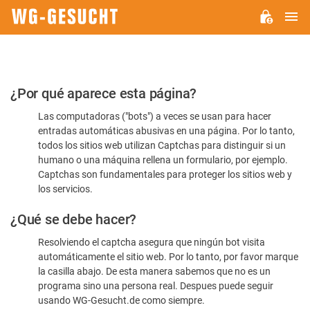
M
WG-
GESUCHT.DE
Por
¿Por qué aparece esta página?
favor,
Las computadoras ("bots") a veces se usan para hacer
confirme
entradas automáticas abusivas en una página. Por lo tanto,
que
todos los sitios web utilizan Captchas para distinguir si un
es
humano o una máquina rellena un formulario, por ejemplo.
Captchas son fundamentales para proteger los sitios web y
humano
los servicios.
¿Qué se debe hacer?
Resolviendo el captcha asegura que ningún bot visita
automáticamente el sitio web. Por lo tanto, por favor marque
la casilla abajo. De esta manera sabemos que no es un
programa sino una persona real. Despues puede seguir
usando WG-Gesucht.de como siempre.