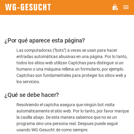
M
WG-
GESUCHT.DE
Por
¿Por qué aparece esta página?
favor,
Las computadoras ("bots") a veces se usan para hacer
confirme
entradas automáticas abusivas en una página. Por lo tanto,
que
todos los sitios web utilizan Captchas para distinguir si un
es
humano o una máquina rellena un formulario, por ejemplo.
Captchas son fundamentales para proteger los sitios web y
humano
los servicios.
¿Qué se debe hacer?
Resolviendo el captcha asegura que ningún bot visita
automáticamente el sitio web. Por lo tanto, por favor marque
la casilla abajo. De esta manera sabemos que no es un
programa sino una persona real. Despues puede seguir
usando WG-Gesucht.de como siempre.