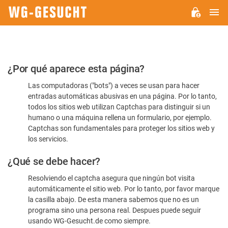
M
WG-
GESUCHT.DE
Por
¿Por qué aparece esta página?
favor,
Las computadoras ("bots") a veces se usan para hacer
confirme
entradas automáticas abusivas en una página. Por lo tanto,
que
todos los sitios web utilizan Captchas para distinguir si un
es
humano o una máquina rellena un formulario, por ejemplo.
Captchas son fundamentales para proteger los sitios web y
humano
los servicios.
¿Qué se debe hacer?
Resolviendo el captcha asegura que ningún bot visita
automáticamente el sitio web. Por lo tanto, por favor marque
la casilla abajo. De esta manera sabemos que no es un
programa sino una persona real. Despues puede seguir
usando WG-Gesucht.de como siempre.