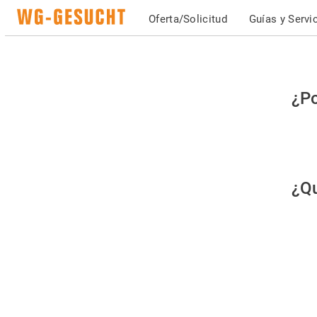
Oferta/Solicitud
Guías y Servi
Po
¿Po
fav
co
qu
¿Qu
es
hu