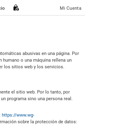
cio
Mi Cuenta
utomáticas abusivas en una página. Por
i un humano o una máquina rellena un
 los sitios web y los servicios.
nte el sitio web. Por lo tanto, por
 un programa sino una persona real.
:
https://www.wg-
ormación sobre la protección de datos: