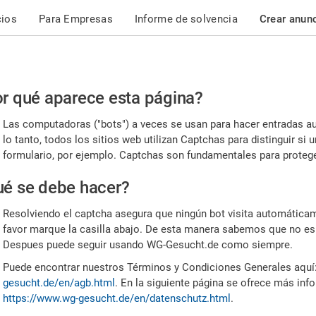
cios
Para Empresas
Informe de solvencia
Crear anun
r
r qué aparece esta página?
or,
Las computadoras ("bots") a veces se usan para hacer entradas a
nfirme
lo tanto, todos los sitios web utilizan Captchas para distinguir s
formulario, por ejemplo. Captchas son fundamentales para proteger
e
é se debe hacer?
mano
Resolviendo el captcha asegura que ningún bot visita automáticame
favor marque la casilla abajo. De esta manera sabemos que no es
Despues puede seguir usando WG-Gesucht.de como siempre.
Puede encontrar nuestros Términos y Condiciones Generales aquí
gesucht.de/en/agb.html
. En la siguiente página se ofrece más inf
https://www.wg-gesucht.de/en/datenschutz.html
.