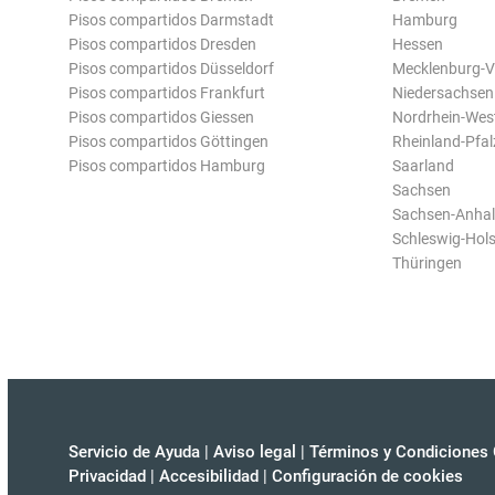
Pisos compartidos Darmstadt
Hamburg
Pisos compartidos Dresden
Hessen
Pisos compartidos Düsseldorf
Mecklenburg-
Pisos compartidos Frankfurt
Niedersachsen
Pisos compartidos Giessen
Nordrhein-Wes
Pisos compartidos Göttingen
Rheinland-Pfal
Pisos compartidos Hamburg
Saarland
Sachsen
Sachsen-Anhal
Schleswig-Hols
Thüringen
Servicio de Ayuda
|
Aviso legal
|
Términos y Condiciones 
Privacidad
|
Accesibilidad
|
Configuración de cookies