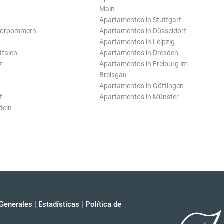
Main
Apartamentos in Stuttgart
Vorpommern
Apartamentos in Düsseldorf
Apartamentos in Leipzig
tfalen
Apartamentos in Dresden
z
Apartamentos in Freiburg im
Breisgau
Apartamentos in Göttingen
t
Apartamentos in Münster
tein
Generales
|
Estadísticas
|
Política de