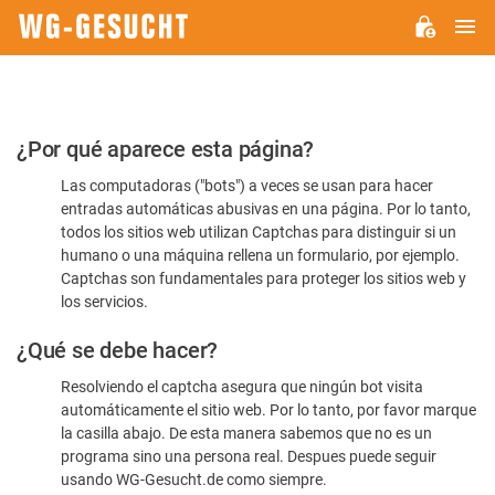
M
WG-
GESUCHT.DE
Por
¿Por qué aparece esta página?
favor,
Las computadoras ("bots") a veces se usan para hacer
confirme
entradas automáticas abusivas en una página. Por lo tanto,
que
todos los sitios web utilizan Captchas para distinguir si un
es
humano o una máquina rellena un formulario, por ejemplo.
Captchas son fundamentales para proteger los sitios web y
humano
los servicios.
¿Qué se debe hacer?
Resolviendo el captcha asegura que ningún bot visita
automáticamente el sitio web. Por lo tanto, por favor marque
la casilla abajo. De esta manera sabemos que no es un
programa sino una persona real. Despues puede seguir
usando WG-Gesucht.de como siempre.