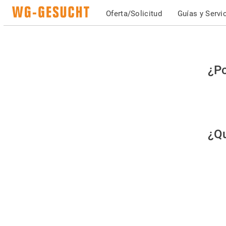
Oferta/Solicitud
Guías y Servi
Po
¿Po
fav
co
qu
¿Qu
es
hu