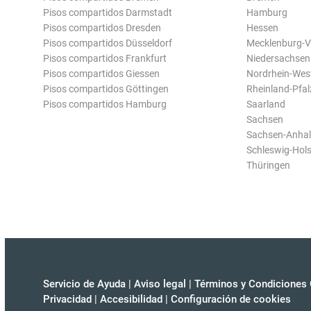
Pisos compartidos Darmstadt
Hamburg
Pisos compartidos Dresden
Hessen
Pisos compartidos Düsseldorf
Mecklenburg-
Pisos compartidos Frankfurt
Niedersachsen
Pisos compartidos Giessen
Nordrhein-Wes
Pisos compartidos Göttingen
Rheinland-Pfal
Pisos compartidos Hamburg
Saarland
Sachsen
Sachsen-Anhal
Schleswig-Hols
Thüringen
Servicio de Ayuda
|
Aviso legal
|
Términos y Condiciones 
Privacidad
|
Accesibilidad
|
Configuración de cookies