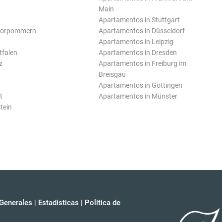
Main
Apartamentos in Stuttgart
Vorpommern
Apartamentos in Düsseldorf
Apartamentos in Leipzig
tfalen
Apartamentos in Dresden
z
Apartamentos in Freiburg im
Breisgau
Apartamentos in Göttingen
t
Apartamentos in Münster
tein
Generales
|
Estadísticas
|
Política de