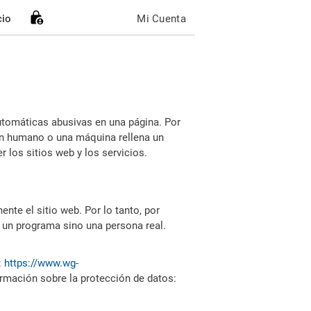
cio
Mi Cuenta
utomáticas abusivas en una página. Por
i un humano o una máquina rellena un
 los sitios web y los servicios.
nte el sitio web. Por lo tanto, por
 un programa sino una persona real.
:
https://www.wg-
ormación sobre la protección de datos: