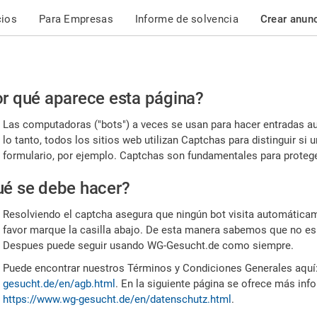
cios
Para Empresas
Informe de solvencia
Crear anun
r
r qué aparece esta página?
or,
Las computadoras ("bots") a veces se usan para hacer entradas a
nfirme
lo tanto, todos los sitios web utilizan Captchas para distinguir s
formulario, por ejemplo. Captchas son fundamentales para proteger
e
é se debe hacer?
mano
Resolviendo el captcha asegura que ningún bot visita automáticame
favor marque la casilla abajo. De esta manera sabemos que no es
Despues puede seguir usando WG-Gesucht.de como siempre.
Puede encontrar nuestros Términos y Condiciones Generales aquí
gesucht.de/en/agb.html
. En la siguiente página se ofrece más inf
https://www.wg-gesucht.de/en/datenschutz.html
.