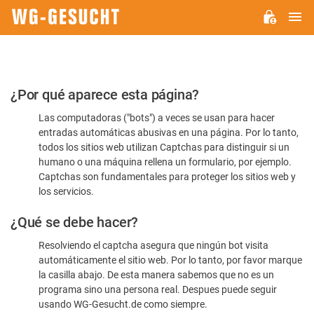
M
WG-
GESUCHT.DE
Por
¿Por qué aparece esta página?
favor,
Las computadoras ("bots") a veces se usan para hacer
confirme
entradas automáticas abusivas en una página. Por lo tanto,
que
todos los sitios web utilizan Captchas para distinguir si un
es
humano o una máquina rellena un formulario, por ejemplo.
Captchas son fundamentales para proteger los sitios web y
humano
los servicios.
¿Qué se debe hacer?
Resolviendo el captcha asegura que ningún bot visita
automáticamente el sitio web. Por lo tanto, por favor marque
la casilla abajo. De esta manera sabemos que no es un
programa sino una persona real. Despues puede seguir
usando WG-Gesucht.de como siempre.