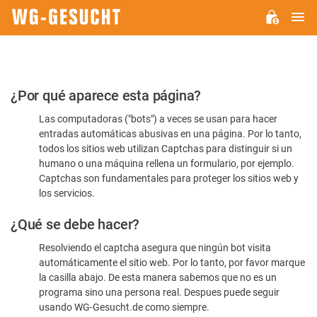
M
WG-
GESUCHT.DE
Por
¿Por qué aparece esta página?
favor,
Las computadoras ("bots") a veces se usan para hacer
confirme
entradas automáticas abusivas en una página. Por lo tanto,
que
todos los sitios web utilizan Captchas para distinguir si un
es
humano o una máquina rellena un formulario, por ejemplo.
Captchas son fundamentales para proteger los sitios web y
humano
los servicios.
¿Qué se debe hacer?
Resolviendo el captcha asegura que ningún bot visita
automáticamente el sitio web. Por lo tanto, por favor marque
la casilla abajo. De esta manera sabemos que no es un
programa sino una persona real. Despues puede seguir
usando WG-Gesucht.de como siempre.