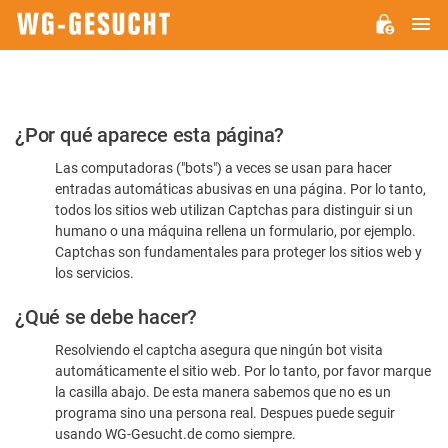
M
WG-
GESUCHT.DE
Por
¿Por qué aparece esta página?
favor,
Las computadoras ("bots") a veces se usan para hacer
confirme
entradas automáticas abusivas en una página. Por lo tanto,
que
todos los sitios web utilizan Captchas para distinguir si un
es
humano o una máquina rellena un formulario, por ejemplo.
Captchas son fundamentales para proteger los sitios web y
humano
los servicios.
¿Qué se debe hacer?
Resolviendo el captcha asegura que ningún bot visita
automáticamente el sitio web. Por lo tanto, por favor marque
la casilla abajo. De esta manera sabemos que no es un
programa sino una persona real. Despues puede seguir
usando WG-Gesucht.de como siempre.