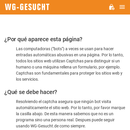
M
WG-
GESUCHT.DE
Por
¿Por qué aparece esta página?
favor,
Las computadoras ("bots") a veces se usan para hacer
confirme
entradas automáticas abusivas en una página. Por lo tanto,
que
todos los sitios web utilizan Captchas para distinguir si un
es
humano o una máquina rellena un formulario, por ejemplo.
Captchas son fundamentales para proteger los sitios web y
humano
los servicios.
¿Qué se debe hacer?
Resolviendo el captcha asegura que ningún bot visita
automáticamente el sitio web. Por lo tanto, por favor marque
la casilla abajo. De esta manera sabemos que no es un
programa sino una persona real. Despues puede seguir
usando WG-Gesucht.de como siempre.