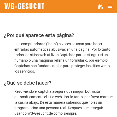
M
WG-
GESUCHT.DE
Por
¿Por qué aparece esta página?
favor,
Las computadoras ("bots") a veces se usan para hacer
confirme
entradas automáticas abusivas en una página. Por lo tanto,
que
todos los sitios web utilizan Captchas para distinguir si un
es
humano o una máquina rellena un formulario, por ejemplo.
Captchas son fundamentales para proteger los sitios web y
humano
los servicios.
¿Qué se debe hacer?
Resolviendo el captcha asegura que ningún bot visita
automáticamente el sitio web. Por lo tanto, por favor marque
la casilla abajo. De esta manera sabemos que no es un
programa sino una persona real. Despues puede seguir
usando WG-Gesucht.de como siempre.