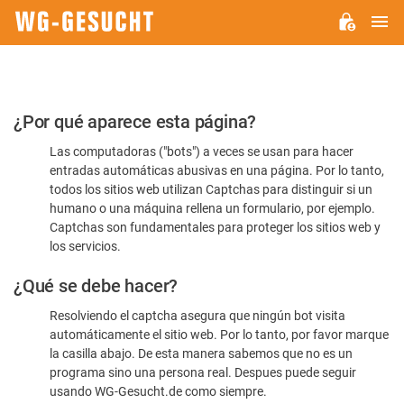
M
WG-
GESUCHT.DE
Por
¿Por qué aparece esta página?
favor,
Las computadoras ("bots") a veces se usan para hacer
confirme
entradas automáticas abusivas en una página. Por lo tanto,
que
todos los sitios web utilizan Captchas para distinguir si un
es
humano o una máquina rellena un formulario, por ejemplo.
Captchas son fundamentales para proteger los sitios web y
humano
los servicios.
¿Qué se debe hacer?
Resolviendo el captcha asegura que ningún bot visita
automáticamente el sitio web. Por lo tanto, por favor marque
la casilla abajo. De esta manera sabemos que no es un
programa sino una persona real. Despues puede seguir
usando WG-Gesucht.de como siempre.