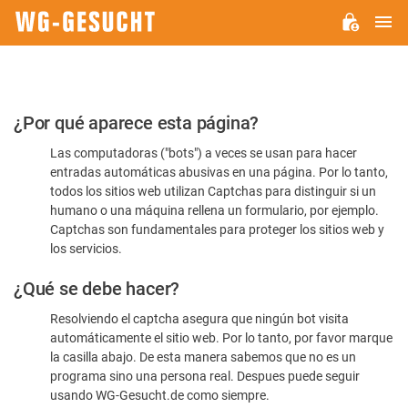
M
WG-
GESUCHT.DE
Por
¿Por qué aparece esta página?
favor,
Las computadoras ("bots") a veces se usan para hacer
confirme
entradas automáticas abusivas en una página. Por lo tanto,
que
todos los sitios web utilizan Captchas para distinguir si un
es
humano o una máquina rellena un formulario, por ejemplo.
Captchas son fundamentales para proteger los sitios web y
humano
los servicios.
¿Qué se debe hacer?
Resolviendo el captcha asegura que ningún bot visita
automáticamente el sitio web. Por lo tanto, por favor marque
la casilla abajo. De esta manera sabemos que no es un
programa sino una persona real. Despues puede seguir
usando WG-Gesucht.de como siempre.