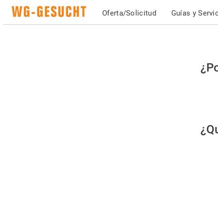
Oferta/Solicitud
Guías y Servi
Po
¿Po
fav
co
qu
¿Qu
es
hu