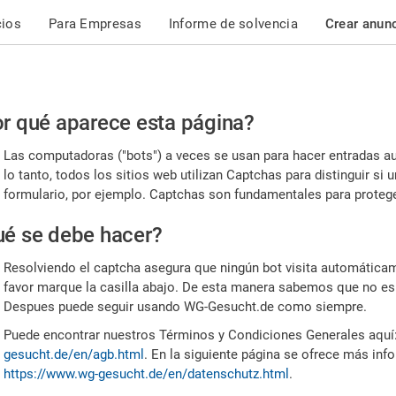
cios
Para Empresas
Informe de solvencia
Crear anun
r
r qué aparece esta página?
or,
Las computadoras ("bots") a veces se usan para hacer entradas a
nfirme
lo tanto, todos los sitios web utilizan Captchas para distinguir s
formulario, por ejemplo. Captchas son fundamentales para proteger
e
é se debe hacer?
mano
Resolviendo el captcha asegura que ningún bot visita automáticame
favor marque la casilla abajo. De esta manera sabemos que no es
Despues puede seguir usando WG-Gesucht.de como siempre.
Puede encontrar nuestros Términos y Condiciones Generales aquí
gesucht.de/en/agb.html
. En la siguiente página se ofrece más inf
https://www.wg-gesucht.de/en/datenschutz.html
.