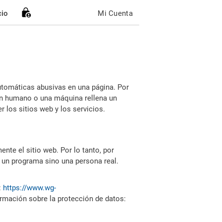
cio
Mi Cuenta
utomáticas abusivas en una página. Por
i un humano o una máquina rellena un
 los sitios web y los servicios.
nte el sitio web. Por lo tanto, por
 un programa sino una persona real.
:
https://www.wg-
ormación sobre la protección de datos: