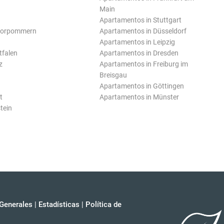
Main
Apartamentos in Stuttgart
Vorpommern
Apartamentos in Düsseldorf
Apartamentos in Leipzig
tfalen
Apartamentos in Dresden
z
Apartamentos in Freiburg im
Breisgau
Apartamentos in Göttingen
t
Apartamentos in Münster
tein
Generales
|
Estadísticas
|
Política de