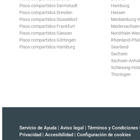
Pisos compartidos Darmstadt
Hamburg
Pisos compartidos Dresden
Hessen
Pisos compartidos Düsseldorf
Mecklenburg-
Pisos compartidos Frankfurt
Niedersachsen
Pisos compartidos Giessen
Nordrhein-Wes
Pisos compartidos Göttingen
Rheinland-Pfal
Pisos compartidos Hamburg
Saarland
Sachsen
Sachsen-Anhal
Schleswig-Hols
Thüringen
Servicio de Ayuda
|
Aviso legal
|
Términos y Condiciones 
Privacidad
|
Accesibilidad
|
Configuración de cookies