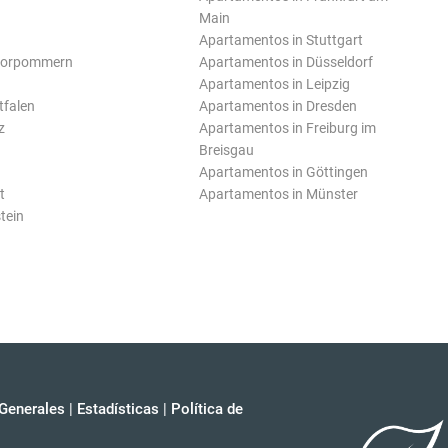
Main
Apartamentos in Stuttgart
Vorpommern
Apartamentos in Düsseldorf
Apartamentos in Leipzig
tfalen
Apartamentos in Dresden
z
Apartamentos in Freiburg im
Breisgau
Apartamentos in Göttingen
t
Apartamentos in Münster
tein
Generales
|
Estadísticas
|
Política de