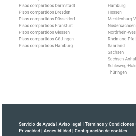
Pisos compartidos Darmstadt
Hamburg
Pisos compartidos Dresden
Hessen
Pisos compartidos Düsseldorf
Mecklenburg-
Pisos compartidos Frankfurt
Niedersachsen
Pisos compartidos Giessen
Nordrhein-Wes
Pisos compartidos Göttingen
Rheinland-Pfal
Pisos compartidos Hamburg
Saarland
Sachsen
Sachsen-Anhal
Schleswig-Hols
Thüringen
Servicio de Ayuda
|
Aviso legal
|
Términos y Condiciones 
Privacidad
|
Accesibilidad
|
Configuración de cookies