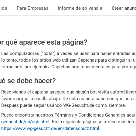
cios
Para Empresas
Informe de solvencia
Crear anun
r
r qué aparece esta página?
or,
Las computadoras ("bots") a veces se usan para hacer entradas a
nfirme
lo tanto, todos los sitios web utilizan Captchas para distinguir s
formulario, por ejemplo. Captchas son fundamentales para proteger
e
é se debe hacer?
mano
Resolviendo el captcha asegura que ningún bot visita automáticame
favor marque la casilla abajo. De esta manera sabemos que no es
Despues puede seguir usando WG-Gesucht.de como siempre.
Puede encontrar nuestros Términos y Condiciones Generales aquí
gesucht.de/en/agb.html
. En la siguiente página se ofrece más inf
https://www.wg-gesucht.de/en/datenschutz.html
.