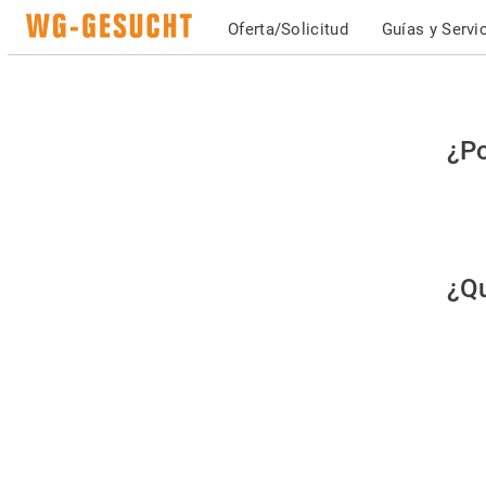
Oferta/Solicitud
Guías y Servi
Po
¿Po
fav
co
qu
¿Qu
es
hu