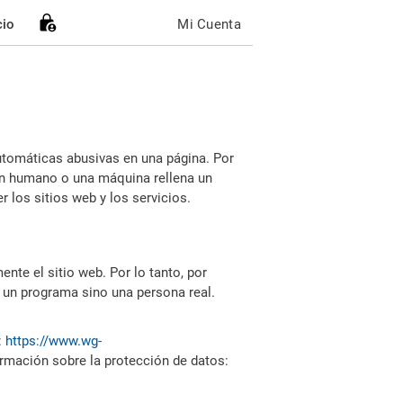
cio
Mi Cuenta
utomáticas abusivas en una página. Por
i un humano o una máquina rellena un
 los sitios web y los servicios.
nte el sitio web. Por lo tanto, por
 un programa sino una persona real.
:
https://www.wg-
ormación sobre la protección de datos: