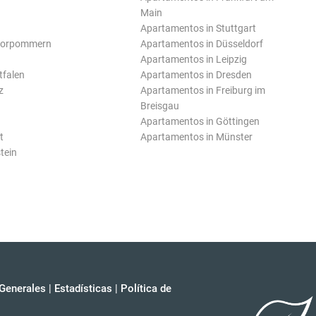
Main
Apartamentos in Stuttgart
Vorpommern
Apartamentos in Düsseldorf
Apartamentos in Leipzig
tfalen
Apartamentos in Dresden
z
Apartamentos in Freiburg im
Breisgau
Apartamentos in Göttingen
t
Apartamentos in Münster
tein
Generales
|
Estadísticas
|
Política de