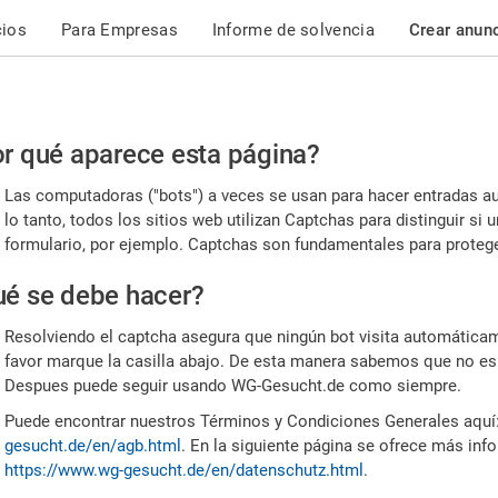
cios
Para Empresas
Informe de solvencia
Crear anun
r
r qué aparece esta página?
or,
Las computadoras ("bots") a veces se usan para hacer entradas a
nfirme
lo tanto, todos los sitios web utilizan Captchas para distinguir s
formulario, por ejemplo. Captchas son fundamentales para proteger
e
é se debe hacer?
mano
Resolviendo el captcha asegura que ningún bot visita automáticame
favor marque la casilla abajo. De esta manera sabemos que no es
Despues puede seguir usando WG-Gesucht.de como siempre.
Puede encontrar nuestros Términos y Condiciones Generales aquí
gesucht.de/en/agb.html
. En la siguiente página se ofrece más inf
https://www.wg-gesucht.de/en/datenschutz.html
.