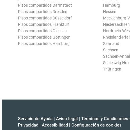
Pisos compartidos Darmstadt
Hamburg
Pisos compartidos Dresden
Hessen
Pisos compartidos Düsseldorf
Mecklenburg-
Pisos compartidos Frankfurt
Niedersachsen
Pisos compartidos Giessen
Nordrhein-Wes
Pisos compartidos Göttingen
Rheinland-Pfal
Pisos compartidos Hamburg
Saarland
Sachsen
Sachsen-Anhal
Schleswig-Hols
Thüringen
Servicio de Ayuda
|
Aviso legal
|
Términos y Condiciones 
Privacidad
|
Accesibilidad
|
Configuración de cookies