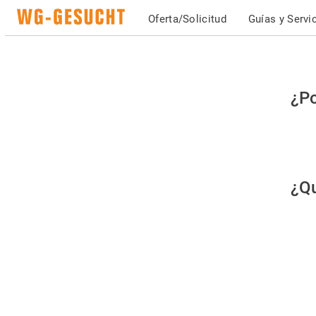
Oferta/Solicitud
Guías y Servi
Po
¿Po
fav
co
qu
¿Qu
es
hu