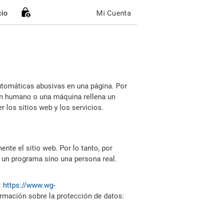
cio
Mi Cuenta
utomáticas abusivas en una página. Por
i un humano o una máquina rellena un
 los sitios web y los servicios.
nte el sitio web. Por lo tanto, por
 un programa sino una persona real.
:
https://www.wg-
ormación sobre la protección de datos: