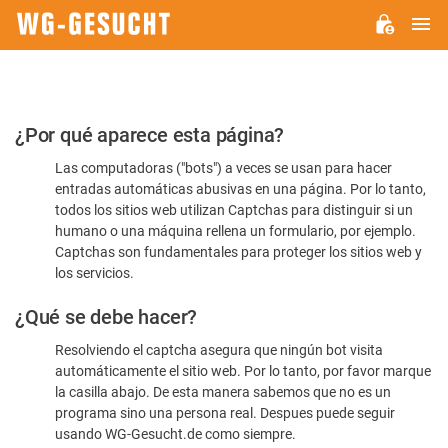
M
WG-
GESUCHT.DE
Por
¿Por qué aparece esta página?
favor,
Las computadoras ("bots") a veces se usan para hacer
confirme
entradas automáticas abusivas en una página. Por lo tanto,
que
todos los sitios web utilizan Captchas para distinguir si un
es
humano o una máquina rellena un formulario, por ejemplo.
Captchas son fundamentales para proteger los sitios web y
humano
los servicios.
¿Qué se debe hacer?
Resolviendo el captcha asegura que ningún bot visita
automáticamente el sitio web. Por lo tanto, por favor marque
la casilla abajo. De esta manera sabemos que no es un
programa sino una persona real. Despues puede seguir
usando WG-Gesucht.de como siempre.