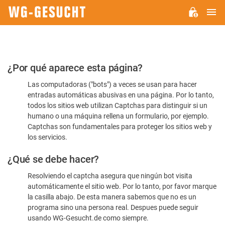
M
WG-
GESUCHT.DE
Por
¿Por qué aparece esta página?
favor,
Las computadoras ("bots") a veces se usan para hacer
confirme
entradas automáticas abusivas en una página. Por lo tanto,
que
todos los sitios web utilizan Captchas para distinguir si un
es
humano o una máquina rellena un formulario, por ejemplo.
Captchas son fundamentales para proteger los sitios web y
humano
los servicios.
¿Qué se debe hacer?
Resolviendo el captcha asegura que ningún bot visita
automáticamente el sitio web. Por lo tanto, por favor marque
la casilla abajo. De esta manera sabemos que no es un
programa sino una persona real. Despues puede seguir
usando WG-Gesucht.de como siempre.