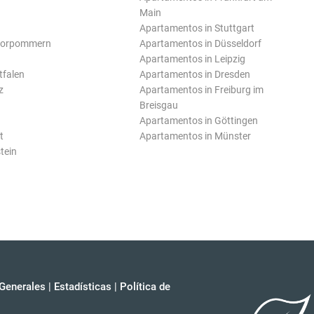
Main
Apartamentos in Stuttgart
Vorpommern
Apartamentos in Düsseldorf
Apartamentos in Leipzig
tfalen
Apartamentos in Dresden
z
Apartamentos in Freiburg im
Breisgau
Apartamentos in Göttingen
t
Apartamentos in Münster
tein
Generales
|
Estadísticas
|
Política de