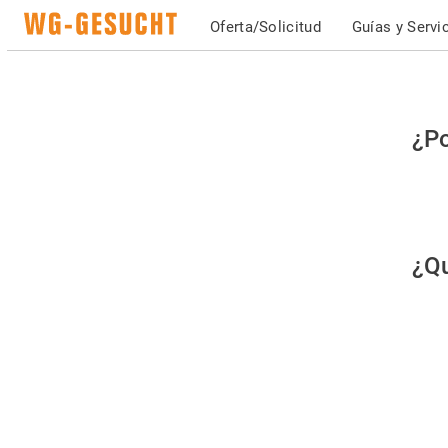
Oferta/Solicitud
Guías y Servi
Po
¿Po
fav
co
qu
¿Qu
es
hu