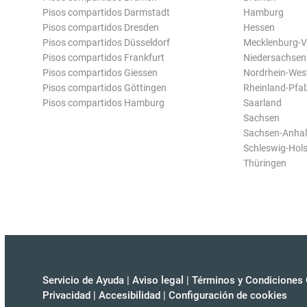
Pisos compartidos Darmstadt
Hamburg
Pisos compartidos Dresden
Hessen
Pisos compartidos Düsseldorf
Mecklenburg-
Pisos compartidos Frankfurt
Niedersachsen
Pisos compartidos Giessen
Nordrhein-Wes
Pisos compartidos Göttingen
Rheinland-Pfal
Pisos compartidos Hamburg
Saarland
Sachsen
Sachsen-Anhal
Schleswig-Hols
Thüringen
Servicio de Ayuda
|
Aviso legal
|
Términos y Condiciones 
Privacidad
|
Accesibilidad
|
Configuración de cookies