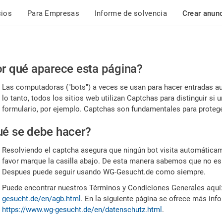
cios
Para Empresas
Informe de solvencia
Crear anun
r
r qué aparece esta página?
or,
Las computadoras ("bots") a veces se usan para hacer entradas a
nfirme
lo tanto, todos los sitios web utilizan Captchas para distinguir s
formulario, por ejemplo. Captchas son fundamentales para proteger
e
é se debe hacer?
mano
Resolviendo el captcha asegura que ningún bot visita automáticame
favor marque la casilla abajo. De esta manera sabemos que no es
Despues puede seguir usando WG-Gesucht.de como siempre.
Puede encontrar nuestros Términos y Condiciones Generales aquí
gesucht.de/en/agb.html
. En la siguiente página se ofrece más inf
https://www.wg-gesucht.de/en/datenschutz.html
.