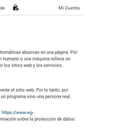
cio
Mi Cuenta
utomáticas abusivas en una página. Por
i un humano o una máquina rellena un
 los sitios web y los servicios.
nte el sitio web. Por lo tanto, por
 un programa sino una persona real.
:
https://www.wg-
ormación sobre la protección de datos: