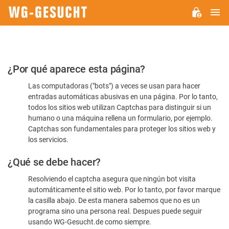
M
WG-
GESUCHT.DE
Por
¿Por qué aparece esta página?
favor,
Las computadoras ("bots") a veces se usan para hacer
confirme
entradas automáticas abusivas en una página. Por lo tanto,
que
todos los sitios web utilizan Captchas para distinguir si un
es
humano o una máquina rellena un formulario, por ejemplo.
Captchas son fundamentales para proteger los sitios web y
humano
los servicios.
¿Qué se debe hacer?
Resolviendo el captcha asegura que ningún bot visita
automáticamente el sitio web. Por lo tanto, por favor marque
la casilla abajo. De esta manera sabemos que no es un
programa sino una persona real. Despues puede seguir
usando WG-Gesucht.de como siempre.