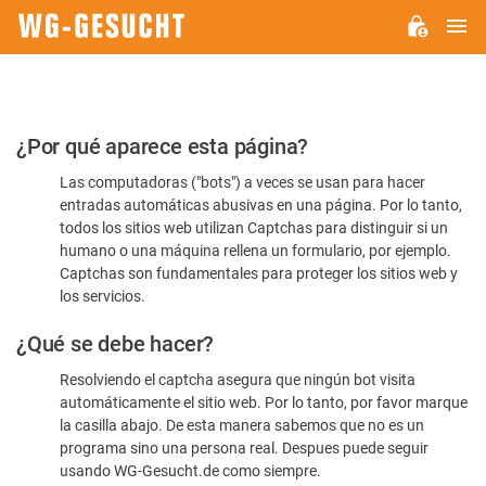
M
WG-
GESUCHT.DE
Por
¿Por qué aparece esta página?
favor,
Las computadoras ("bots") a veces se usan para hacer
confirme
entradas automáticas abusivas en una página. Por lo tanto,
que
todos los sitios web utilizan Captchas para distinguir si un
es
humano o una máquina rellena un formulario, por ejemplo.
Captchas son fundamentales para proteger los sitios web y
humano
los servicios.
¿Qué se debe hacer?
Resolviendo el captcha asegura que ningún bot visita
automáticamente el sitio web. Por lo tanto, por favor marque
la casilla abajo. De esta manera sabemos que no es un
programa sino una persona real. Despues puede seguir
usando WG-Gesucht.de como siempre.