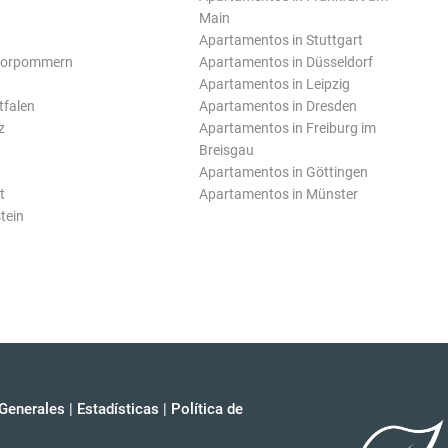
Main
Apartamentos in Stuttgart
Vorpommern
Apartamentos in Düsseldorf
Apartamentos in Leipzig
tfalen
Apartamentos in Dresden
z
Apartamentos in Freiburg im
Breisgau
Apartamentos in Göttingen
t
Apartamentos in Münster
tein
Generales
|
Estadísticas
|
Política de