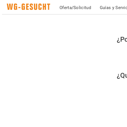
Oferta/Solicitud
Guías y Servi
Po
¿Po
fav
co
qu
¿Qu
es
hu