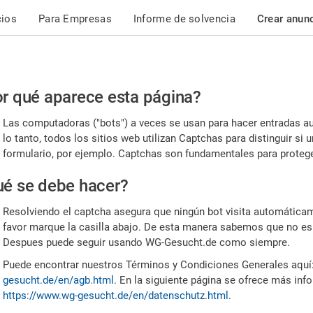
cios
Para Empresas
Informe de solvencia
Crear anun
r
r qué aparece esta página?
or,
Las computadoras ("bots") a veces se usan para hacer entradas a
nfirme
lo tanto, todos los sitios web utilizan Captchas para distinguir s
formulario, por ejemplo. Captchas son fundamentales para proteger
e
é se debe hacer?
mano
Resolviendo el captcha asegura que ningún bot visita automáticame
favor marque la casilla abajo. De esta manera sabemos que no es
Despues puede seguir usando WG-Gesucht.de como siempre.
Puede encontrar nuestros Términos y Condiciones Generales aquí
gesucht.de/en/agb.html
. En la siguiente página se ofrece más inf
https://www.wg-gesucht.de/en/datenschutz.html
.