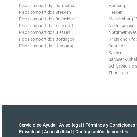
Pisos compartidos Darmstadt
Hamburg
Pisos compartidos Dresden
Hessen
Pisos compartidos Düsseldorf
Mecklenburg-
Pisos compartidos Frankfurt
Niedersachsen
Pisos compartidos Giessen
Nordrhein-Wes
Pisos compartidos Göttingen
Rheinland-Pfal
Pisos compartidos Hamburg
Saarland
Sachsen
Sachsen-Anhal
Schleswig-Hols
Thüringen
Servicio de Ayuda
|
Aviso legal
|
Términos y Condiciones 
Privacidad
|
Accesibilidad
|
Configuración de cookies