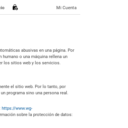
cio
Mi Cuenta
utomáticas abusivas en una página. Por
i un humano o una máquina rellena un
 los sitios web y los servicios.
nte el sitio web. Por lo tanto, por
 un programa sino una persona real.
:
https://www.wg-
ormación sobre la protección de datos: