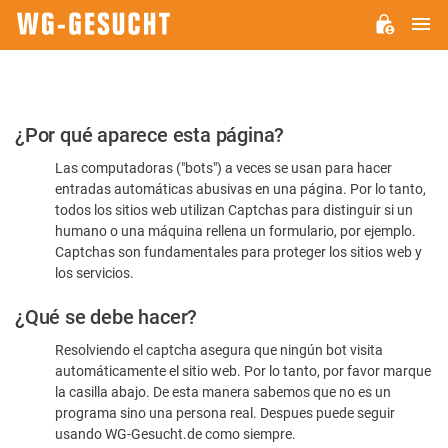
M
WG-
GESUCHT.DE
Por
¿Por qué aparece esta página?
favor,
Las computadoras ("bots") a veces se usan para hacer
confirme
entradas automáticas abusivas en una página. Por lo tanto,
que
todos los sitios web utilizan Captchas para distinguir si un
es
humano o una máquina rellena un formulario, por ejemplo.
Captchas son fundamentales para proteger los sitios web y
humano
los servicios.
¿Qué se debe hacer?
Resolviendo el captcha asegura que ningún bot visita
automáticamente el sitio web. Por lo tanto, por favor marque
la casilla abajo. De esta manera sabemos que no es un
programa sino una persona real. Despues puede seguir
usando WG-Gesucht.de como siempre.