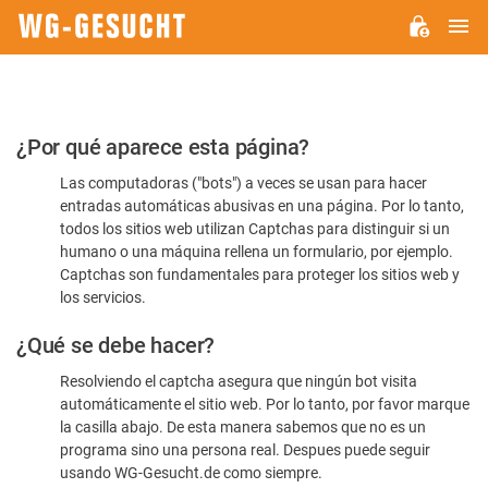
M
WG-
GESUCHT.DE
Por
¿Por qué aparece esta página?
favor,
Las computadoras ("bots") a veces se usan para hacer
confirme
entradas automáticas abusivas en una página. Por lo tanto,
que
todos los sitios web utilizan Captchas para distinguir si un
es
humano o una máquina rellena un formulario, por ejemplo.
Captchas son fundamentales para proteger los sitios web y
humano
los servicios.
¿Qué se debe hacer?
Resolviendo el captcha asegura que ningún bot visita
automáticamente el sitio web. Por lo tanto, por favor marque
la casilla abajo. De esta manera sabemos que no es un
programa sino una persona real. Despues puede seguir
usando WG-Gesucht.de como siempre.