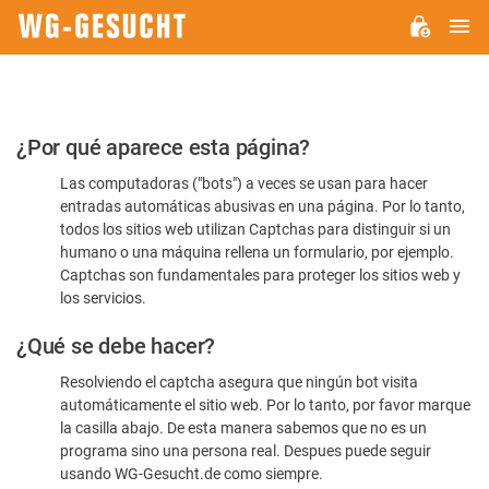
M
WG-
GESUCHT.DE
Por
¿Por qué aparece esta página?
favor,
Las computadoras ("bots") a veces se usan para hacer
confirme
entradas automáticas abusivas en una página. Por lo tanto,
que
todos los sitios web utilizan Captchas para distinguir si un
es
humano o una máquina rellena un formulario, por ejemplo.
Captchas son fundamentales para proteger los sitios web y
humano
los servicios.
¿Qué se debe hacer?
Resolviendo el captcha asegura que ningún bot visita
automáticamente el sitio web. Por lo tanto, por favor marque
la casilla abajo. De esta manera sabemos que no es un
programa sino una persona real. Despues puede seguir
usando WG-Gesucht.de como siempre.