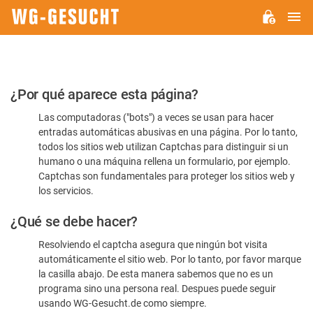
M
WG-
GESUCHT.DE
Por
¿Por qué aparece esta página?
favor,
Las computadoras ("bots") a veces se usan para hacer
confirme
entradas automáticas abusivas en una página. Por lo tanto,
que
todos los sitios web utilizan Captchas para distinguir si un
es
humano o una máquina rellena un formulario, por ejemplo.
Captchas son fundamentales para proteger los sitios web y
humano
los servicios.
¿Qué se debe hacer?
Resolviendo el captcha asegura que ningún bot visita
automáticamente el sitio web. Por lo tanto, por favor marque
la casilla abajo. De esta manera sabemos que no es un
programa sino una persona real. Despues puede seguir
usando WG-Gesucht.de como siempre.