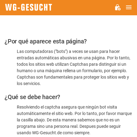
M
WG-
GESUCHT.DE
Por
¿Por qué aparece esta página?
favor,
Las computadoras ("bots") a veces se usan para hacer
confirme
entradas automáticas abusivas en una página. Por lo tanto,
que
todos los sitios web utilizan Captchas para distinguir si un
es
humano o una máquina rellena un formulario, por ejemplo.
Captchas son fundamentales para proteger los sitios web y
humano
los servicios.
¿Qué se debe hacer?
Resolviendo el captcha asegura que ningún bot visita
automáticamente el sitio web. Por lo tanto, por favor marque
la casilla abajo. De esta manera sabemos que no es un
programa sino una persona real. Despues puede seguir
usando WG-Gesucht.de como siempre.