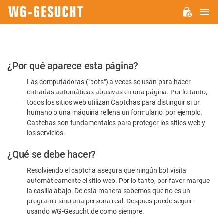
M
WG-
GESUCHT.DE
Por
¿Por qué aparece esta página?
favor,
Las computadoras ("bots") a veces se usan para hacer
confirme
entradas automáticas abusivas en una página. Por lo tanto,
que
todos los sitios web utilizan Captchas para distinguir si un
es
humano o una máquina rellena un formulario, por ejemplo.
Captchas son fundamentales para proteger los sitios web y
humano
los servicios.
¿Qué se debe hacer?
Resolviendo el captcha asegura que ningún bot visita
automáticamente el sitio web. Por lo tanto, por favor marque
la casilla abajo. De esta manera sabemos que no es un
programa sino una persona real. Despues puede seguir
usando WG-Gesucht.de como siempre.