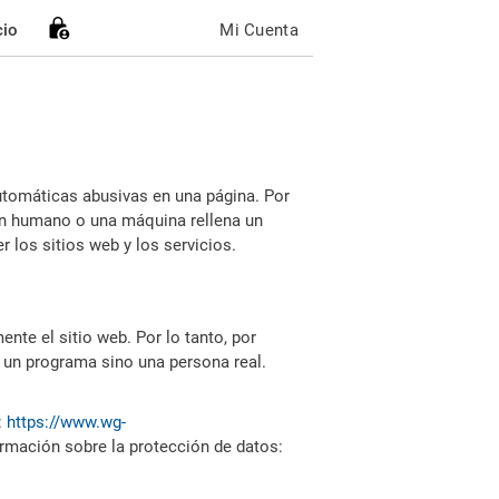
cio
Mi Cuenta
utomáticas abusivas en una página. Por
i un humano o una máquina rellena un
 los sitios web y los servicios.
nte el sitio web. Por lo tanto, por
 un programa sino una persona real.
:
https://www.wg-
ormación sobre la protección de datos: