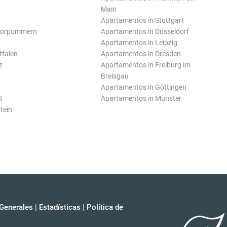
Main
Apartamentos in Stuttgart
Vorpommern
Apartamentos in Düsseldorf
Apartamentos in Leipzig
tfalen
Apartamentos in Dresden
z
Apartamentos in Freiburg im
Breisgau
Apartamentos in Göttingen
t
Apartamentos in Münster
tein
Generales
|
Estadísticas
|
Política de