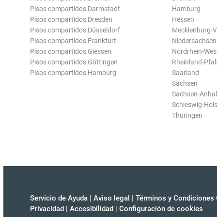
Pisos compartidos Darmstadt
Hamburg
Pisos compartidos Dresden
Hessen
Pisos compartidos Düsseldorf
Mecklenburg-
Pisos compartidos Frankfurt
Niedersachsen
Pisos compartidos Giessen
Nordrhein-Wes
Pisos compartidos Göttingen
Rheinland-Pfal
Pisos compartidos Hamburg
Saarland
Sachsen
Sachsen-Anhal
Schleswig-Hols
Thüringen
Servicio de Ayuda
|
Aviso legal
|
Términos y Condiciones 
Privacidad
|
Accesibilidad
|
Configuración de cookies