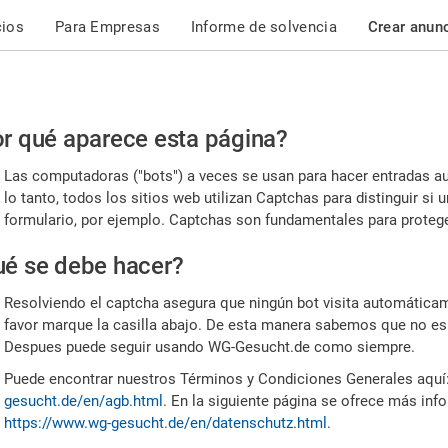
cios
Para Empresas
Informe de solvencia
Crear anun
r
r qué aparece esta página?
or,
Las computadoras ("bots") a veces se usan para hacer entradas a
nfirme
lo tanto, todos los sitios web utilizan Captchas para distinguir s
formulario, por ejemplo. Captchas son fundamentales para proteger
e
é se debe hacer?
mano
Resolviendo el captcha asegura que ningún bot visita automáticame
favor marque la casilla abajo. De esta manera sabemos que no es
Despues puede seguir usando WG-Gesucht.de como siempre.
Puede encontrar nuestros Términos y Condiciones Generales aquí
gesucht.de/en/agb.html
. En la siguiente página se ofrece más inf
https://www.wg-gesucht.de/en/datenschutz.html
.