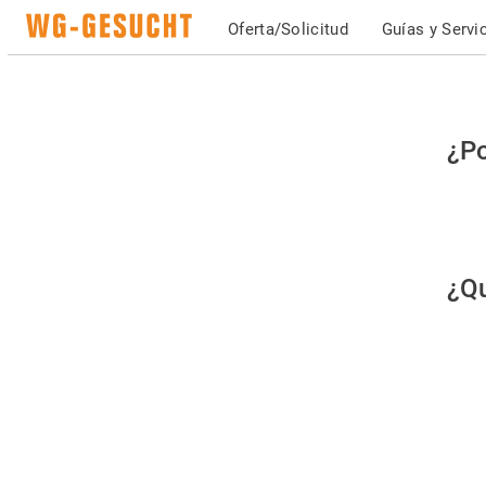
Oferta/Solicitud
Guías y Servi
Po
¿Po
fav
co
qu
¿Qu
es
hu