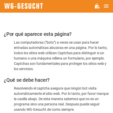
M
WG-
GESUCHT.DE
Por
¿Por qué aparece esta página?
favor,
Las computadoras ("bots") a veces se usan para hacer
confirme
entradas automáticas abusivas en una página. Por lo tanto,
que
todos los sitios web utilizan Captchas para distinguir si un
es
humano o una máquina rellena un formulario, por ejemplo.
Captchas son fundamentales para proteger los sitios web y
humano
los servicios.
¿Qué se debe hacer?
Resolviendo el captcha asegura que ningún bot visita
automáticamente el sitio web. Por lo tanto, por favor marque
la casilla abajo. De esta manera sabemos que no es un
programa sino una persona real. Despues puede seguir
usando WG-Gesucht.de como siempre.