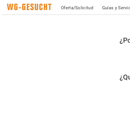
Oferta/Solicitud
Guías y Servi
Po
¿Po
fav
co
qu
¿Qu
es
hu