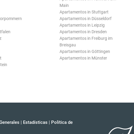
Main
Apartamentos in Stuttgart
Vorpommern
Apartamentos in Düsseldorf
Apartamentos in Leipzig
tfalen
Apartamentos in Dresden
z
Apartamentos in Freiburg im
Breisgau
Apartamentos in Göttingen
t
Apartamentos in Münster
tein
Generales
|
Estadísticas
|
Política de