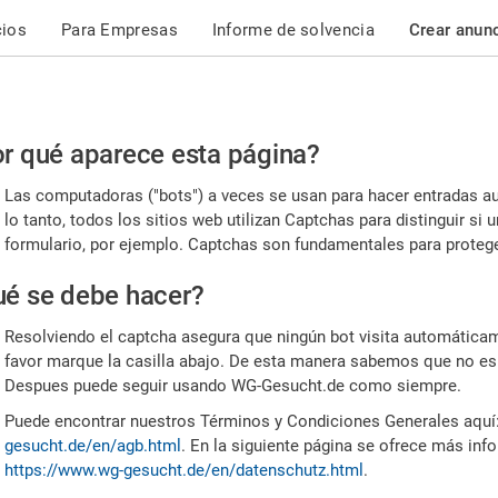
cios
Para Empresas
Informe de solvencia
Crear anun
r
r qué aparece esta página?
or,
Las computadoras ("bots") a veces se usan para hacer entradas a
nfirme
lo tanto, todos los sitios web utilizan Captchas para distinguir s
formulario, por ejemplo. Captchas son fundamentales para proteger
e
é se debe hacer?
mano
Resolviendo el captcha asegura que ningún bot visita automáticame
favor marque la casilla abajo. De esta manera sabemos que no es
Despues puede seguir usando WG-Gesucht.de como siempre.
Puede encontrar nuestros Términos y Condiciones Generales aquí
gesucht.de/en/agb.html
. En la siguiente página se ofrece más inf
https://www.wg-gesucht.de/en/datenschutz.html
.