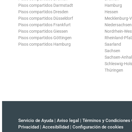
Pisos compartidos Darmstadt
Hamburg
Pisos compartidos Dresden
Hessen
Pisos compartidos Düsseldorf
Mecklenburg-
Pisos compartidos Frankfurt
Niedersachsen
Pisos compartidos Giessen
Nordrhein-Wes
Pisos compartidos Göttingen
Rheinland-Pfal
Pisos compartidos Hamburg
Saarland
Sachsen
Sachsen-Anhal
Schleswig-Hols
Thüringen
Servicio de Ayuda
|
Aviso legal
|
Términos y Condiciones 
Privacidad
|
Accesibilidad
|
Configuración de cookies