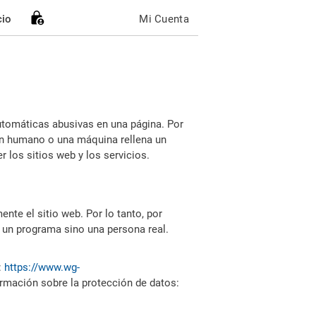
cio
Mi Cuenta
utomáticas abusivas en una página. Por
i un humano o una máquina rellena un
 los sitios web y los servicios.
nte el sitio web. Por lo tanto, por
 un programa sino una persona real.
:
https://www.wg-
ormación sobre la protección de datos: