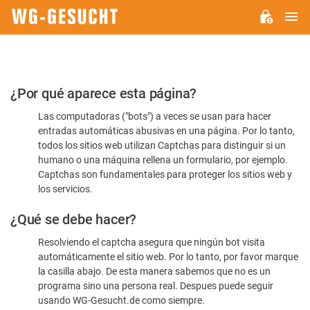
M
WG-
GESUCHT.DE
Por
¿Por qué aparece esta página?
favor,
Las computadoras ("bots") a veces se usan para hacer
confirme
entradas automáticas abusivas en una página. Por lo tanto,
que
todos los sitios web utilizan Captchas para distinguir si un
es
humano o una máquina rellena un formulario, por ejemplo.
Captchas son fundamentales para proteger los sitios web y
humano
los servicios.
¿Qué se debe hacer?
Resolviendo el captcha asegura que ningún bot visita
automáticamente el sitio web. Por lo tanto, por favor marque
la casilla abajo. De esta manera sabemos que no es un
programa sino una persona real. Despues puede seguir
usando WG-Gesucht.de como siempre.