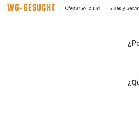
Oferta/Solicitud
Guías y Servi
Po
¿Po
fav
co
qu
¿Qu
es
hu