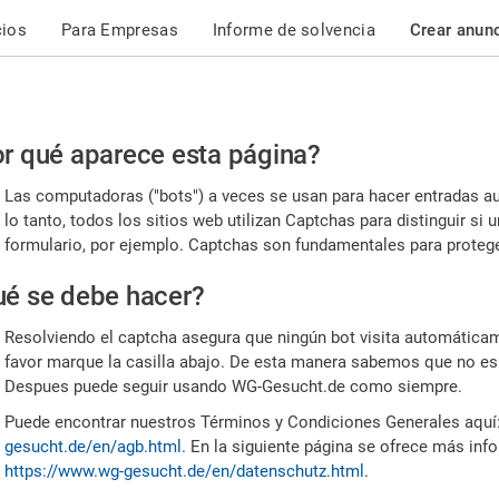
cios
Para Empresas
Informe de solvencia
Crear anun
r
r qué aparece esta página?
or,
Las computadoras ("bots") a veces se usan para hacer entradas a
nfirme
lo tanto, todos los sitios web utilizan Captchas para distinguir s
formulario, por ejemplo. Captchas son fundamentales para proteger
e
é se debe hacer?
mano
Resolviendo el captcha asegura que ningún bot visita automáticame
favor marque la casilla abajo. De esta manera sabemos que no es
Despues puede seguir usando WG-Gesucht.de como siempre.
Puede encontrar nuestros Términos y Condiciones Generales aquí
gesucht.de/en/agb.html
. En la siguiente página se ofrece más inf
https://www.wg-gesucht.de/en/datenschutz.html
.