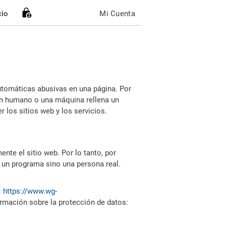
cio
Mi Cuenta
utomáticas abusivas en una página. Por
i un humano o una máquina rellena un
 los sitios web y los servicios.
nte el sitio web. Por lo tanto, por
 un programa sino una persona real.
:
https://www.wg-
ormación sobre la protección de datos: