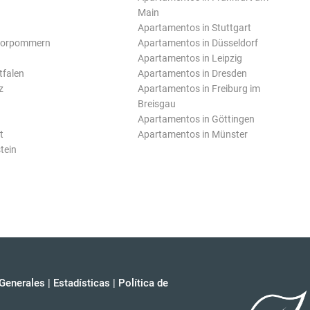
Main
Apartamentos in Stuttgart
Vorpommern
Apartamentos in Düsseldorf
Apartamentos in Leipzig
tfalen
Apartamentos in Dresden
z
Apartamentos in Freiburg im
Breisgau
Apartamentos in Göttingen
t
Apartamentos in Münster
tein
Generales
|
Estadísticas
|
Política de