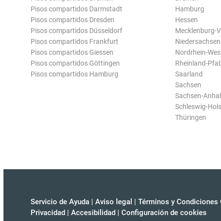
Pisos compartidos Darmstadt
Hamburg
Pisos compartidos Dresden
Hessen
Pisos compartidos Düsseldorf
Mecklenburg-
Pisos compartidos Frankfurt
Niedersachsen
Pisos compartidos Giessen
Nordrhein-Wes
Pisos compartidos Göttingen
Rheinland-Pfal
Pisos compartidos Hamburg
Saarland
Sachsen
Sachsen-Anhal
Schleswig-Hols
Thüringen
Servicio de Ayuda
|
Aviso legal
|
Términos y Condiciones 
Privacidad
|
Accesibilidad
|
Configuración de cookies