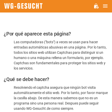
M
WG-
GESUCHT.DE
Por
¿Por qué aparece esta página?
favor,
Las computadoras ("bots") a veces se usan para hacer
confirme
entradas automáticas abusivas en una página. Por lo tanto,
que
todos los sitios web utilizan Captchas para distinguir si un
es
humano o una máquina rellena un formulario, por ejemplo.
Captchas son fundamentales para proteger los sitios web y
humano
los servicios.
¿Qué se debe hacer?
Resolviendo el captcha asegura que ningún bot visita
automáticamente el sitio web. Por lo tanto, por favor marque
la casilla abajo. De esta manera sabemos que no es un
programa sino una persona real. Despues puede seguir
usando WG-Gesucht.de como siempre.