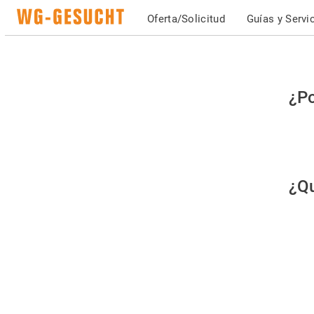
Oferta/Solicitud
Guías y Servi
Po
¿Po
fav
co
qu
¿Qu
es
hu