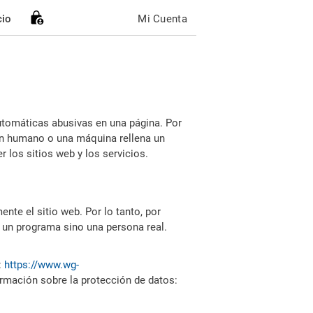
cio
Mi Cuenta
utomáticas abusivas en una página. Por
i un humano o una máquina rellena un
 los sitios web y los servicios.
nte el sitio web. Por lo tanto, por
 un programa sino una persona real.
:
https://www.wg-
ormación sobre la protección de datos: