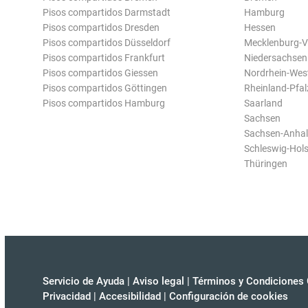
Pisos compartidos Darmstadt
Hamburg
Pisos compartidos Dresden
Hessen
Pisos compartidos Düsseldorf
Mecklenburg-
Pisos compartidos Frankfurt
Niedersachsen
Pisos compartidos Giessen
Nordrhein-Wes
Pisos compartidos Göttingen
Rheinland-Pfal
Pisos compartidos Hamburg
Saarland
Sachsen
Sachsen-Anhal
Schleswig-Hols
Thüringen
Servicio de Ayuda
|
Aviso legal
|
Términos y Condiciones 
Privacidad
|
Accesibilidad
|
Configuración de cookies