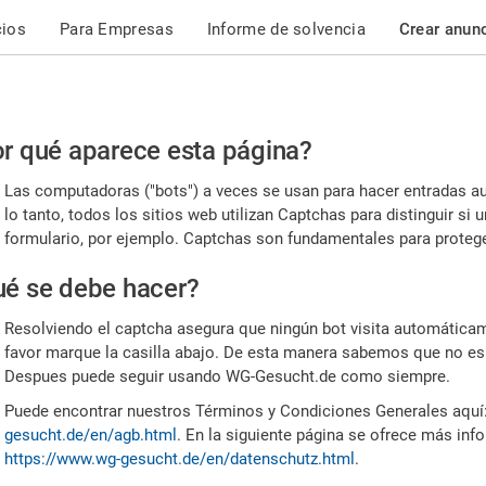
cios
Para Empresas
Informe de solvencia
Crear anun
r
r qué aparece esta página?
or,
Las computadoras ("bots") a veces se usan para hacer entradas a
nfirme
lo tanto, todos los sitios web utilizan Captchas para distinguir s
formulario, por ejemplo. Captchas son fundamentales para proteger
e
é se debe hacer?
mano
Resolviendo el captcha asegura que ningún bot visita automáticame
favor marque la casilla abajo. De esta manera sabemos que no es
Despues puede seguir usando WG-Gesucht.de como siempre.
Puede encontrar nuestros Términos y Condiciones Generales aquí
gesucht.de/en/agb.html
. En la siguiente página se ofrece más inf
https://www.wg-gesucht.de/en/datenschutz.html
.