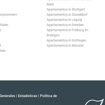
Main
Apartamentos in Stuttgart
Vorpommern
Apartamentos in Düsseldorf
Apartamentos in Leipzig
tfalen
Apartamentos in Dresden
z
Apartamentos in Freiburg im
Breisgau
Apartamentos in Göttingen
t
Apartamentos in Münster
tein
Generales
|
Estadísticas
|
Política de