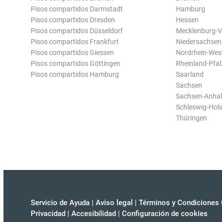
Pisos compartidos Darmstadt
Hamburg
Pisos compartidos Dresden
Hessen
Pisos compartidos Düsseldorf
Mecklenburg-
Pisos compartidos Frankfurt
Niedersachsen
Pisos compartidos Giessen
Nordrhein-Wes
Pisos compartidos Göttingen
Rheinland-Pfal
Pisos compartidos Hamburg
Saarland
Sachsen
Sachsen-Anhal
Schleswig-Hols
Thüringen
Servicio de Ayuda
|
Aviso legal
|
Términos y Condiciones 
Privacidad
|
Accesibilidad
|
Configuración de cookies