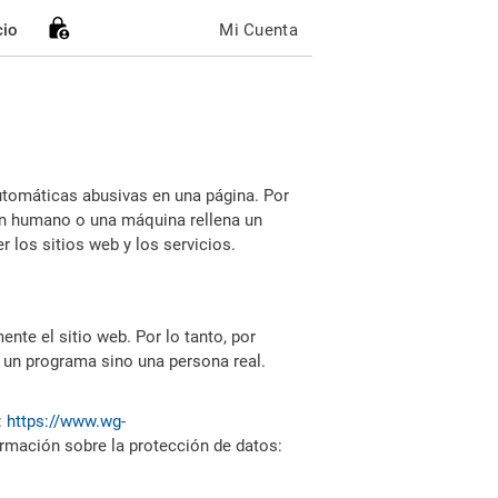
cio
Mi Cuenta
utomáticas abusivas en una página. Por
i un humano o una máquina rellena un
 los sitios web y los servicios.
nte el sitio web. Por lo tanto, por
 un programa sino una persona real.
:
https://www.wg-
ormación sobre la protección de datos: