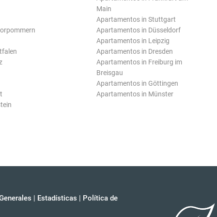
Main
Apartamentos in Stuttgart
Vorpommern
Apartamentos in Düsseldorf
Apartamentos in Leipzig
tfalen
Apartamentos in Dresden
z
Apartamentos in Freiburg im
Breisgau
Apartamentos in Göttingen
t
Apartamentos in Münster
tein
Generales
|
Estadísticas
|
Política de