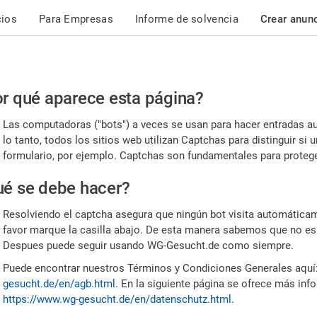
cios
Para Empresas
Informe de solvencia
Crear anun
r
r qué aparece esta página?
or,
Las computadoras ("bots") a veces se usan para hacer entradas a
nfirme
lo tanto, todos los sitios web utilizan Captchas para distinguir s
formulario, por ejemplo. Captchas son fundamentales para proteger
e
é se debe hacer?
mano
Resolviendo el captcha asegura que ningún bot visita automáticame
favor marque la casilla abajo. De esta manera sabemos que no es
Despues puede seguir usando WG-Gesucht.de como siempre.
Puede encontrar nuestros Términos y Condiciones Generales aquí
gesucht.de/en/agb.html
. En la siguiente página se ofrece más inf
https://www.wg-gesucht.de/en/datenschutz.html
.