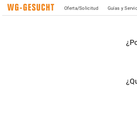
Oferta/Solicitud
Guías y Servi
Po
¿Po
fav
co
qu
¿Qu
es
hu